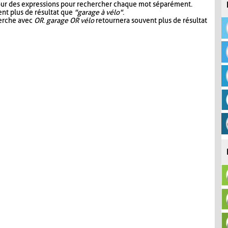
our des expressions pour rechercher chaque mot séparément.
nt plus de résultat que
"garage à vélo"
.
herche avec
OR
.
garage OR vélo
retournera souvent plus de résultat