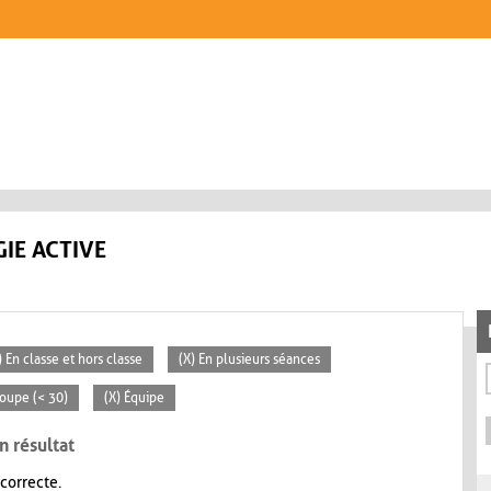
IE ACTIVE
) En classe et hors classe
(X) En plusieurs séances
roupe (< 30)
(X) Équipe
n résultat
 correcte.