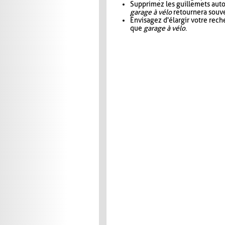
Supprimez les guillemets aut
garage à vélo
retournera souve
Envisagez d'élargir votre rec
que
garage à vélo
.