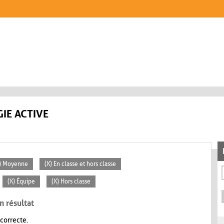
IE ACTIVE
) Moyenne
(X) En classe et hors classe
(X) Équipe
(X) Hors classe
n résultat
 correcte.