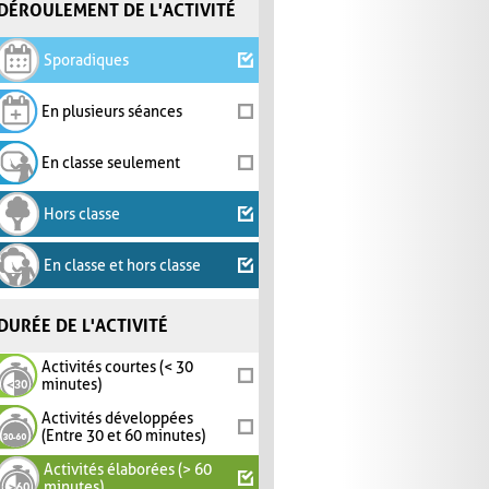
DÉROULEMENT DE L'ACTIVITÉ
Sporadiques
En plusieurs séances
En classe seulement
Hors classe
En classe et hors classe
DURÉE DE L'ACTIVITÉ
Activités courtes (< 30
minutes)
Activités développées
(Entre 30 et 60 minutes)
Activités élaborées (> 60
minutes)