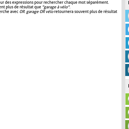
our des expressions pour rechercher chaque mot séparément.
nt plus de résultat que
"garage à vélo"
.
herche avec
OR
.
garage OR vélo
retournera souvent plus de résultat