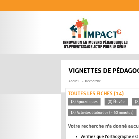
Aller au contenu principal
VIGNETTES DE PÉDAGOG
Accueil
Recherche
TOUTES LES FICHES (14)
(X) Sporadiques
(X) Élevée
(X
(X) Activités élaborées (> 60 minutes)
Votre recherche n'a donné aucu
Vérifiez que l'orthographe est