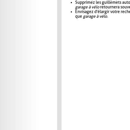
Supprimez les guillemets aut
garage à vélo
retournera souve
Envisagez d'élargir votre rec
que
garage à vélo
.