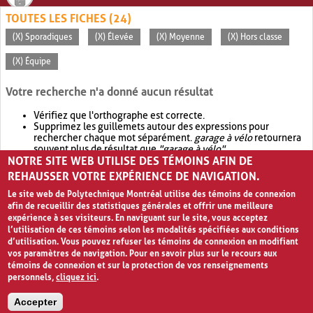
TOUTES LES FICHES (24)
(X) Sporadiques
(X) Élevée
(X) Moyenne
(X) Hors classe
(X) Équipe
Votre recherche n'a donné aucun résultat
Vérifiez que l'orthographe est correcte.
Supprimez les guillemets autour des expressions pour
rechercher chaque mot séparément.
garage à vélo
retournera
souvent plus de résultat que
"garage à vélo"
.
NOTRE SITE WEB UTILISE DES TÉMOINS AFIN DE
Envisagez d'élargir votre recherche avec
OR
.
garage OR vélo
retournera souvent plus de résultat que
garage à vélo
.
REHAUSSER VOTRE EXPÉRIENCE DE NAVIGATION.
Le site web de Polytechnique Montréal utilise des témoins de connexion
afin de recueillir des statistiques générales et offrir une meilleure
expérience à ses visiteurs. En naviguant sur le site, vous acceptez
l’utilisation de ces témoins selon les modalités spécifiées aux conditions
d’utilisation. Vous pouvez refuser les témoins de connexion en modifiant
vos paramètres de navigation. Pour en savoir plus sur le recours aux
témoins de connexion et sur la protection de vos renseignements
personnels,
cliquez ici
.
Avis de confidentialité et conditions d’utilisation
Accepter