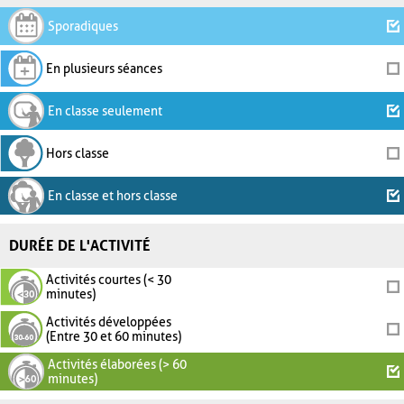
Sporadiques
En plusieurs séances
En classe seulement
Hors classe
En classe et hors classe
DURÉE DE L'ACTIVITÉ
Activités courtes (< 30
minutes)
Activités développées
(Entre 30 et 60 minutes)
Activités élaborées (> 60
minutes)