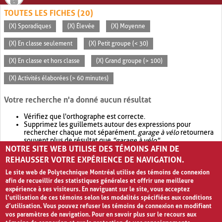
TOUTES LES FICHES (20)
(X) Sporadiques
(X) Élevée
(X) Moyenne
(X) En classe seulement
(X) Petit groupe (< 30)
(X) En classe et hors classe
(X) Grand groupe (> 100)
(X) Activités élaborées (> 60 minutes)
Votre recherche n'a donné aucun résultat
Vérifiez que l'orthographe est correcte.
Supprimez les guillemets autour des expressions pour
rechercher chaque mot séparément.
garage à vélo
retournera
souvent plus de résultat que
"garage à vélo"
.
NOTRE SITE WEB UTILISE DES TÉMOINS AFIN DE
Envisagez d'élargir votre recherche avec
OR
.
garage OR vélo
retournera souvent plus de résultat que
garage à vélo
.
REHAUSSER VOTRE EXPÉRIENCE DE NAVIGATION.
Le site web de Polytechnique Montréal utilise des témoins de connexion
afin de recueillir des statistiques générales et offrir une meilleure
expérience à ses visiteurs. En naviguant sur le site, vous acceptez
l’utilisation de ces témoins selon les modalités spécifiées aux conditions
d’utilisation. Vous pouvez refuser les témoins de connexion en modifiant
vos paramètres de navigation. Pour en savoir plus sur le recours aux