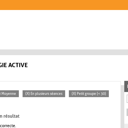
IE ACTIVE
) Moyenne
(X) En plusieurs séances
(X) Petit groupe (< 30)
n résultat
 correcte.