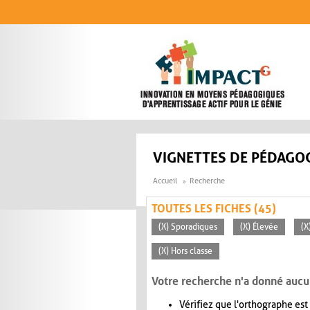
Aller au contenu principal
VIGNETTES DE PÉDAGOG
Accueil
Recherche
TOUTES LES FICHES (45)
(X) Sporadiques
(X) Élevée
(X
(X) Hors classe
Votre recherche n'a donné aucu
Vérifiez que l'orthographe est