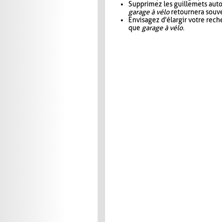
Supprimez les guillemets aut
garage à vélo
retournera souve
Envisagez d'élargir votre rec
que
garage à vélo
.