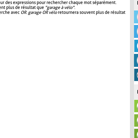
our des expressions pour rechercher chaque mot séparément.
nt plus de résultat que
"garage à vélo"
.
herche avec
OR
.
garage OR vélo
retournera souvent plus de résultat