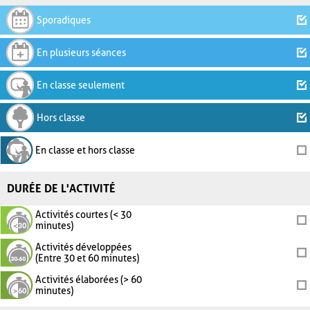
Sporadiques
En plusieurs séances
En classe seulement
Hors classe
En classe et hors classe
DURÉE DE L'ACTIVITÉ
Activités courtes (< 30
minutes)
Activités développées
(Entre 30 et 60 minutes)
Activités élaborées (> 60
minutes)