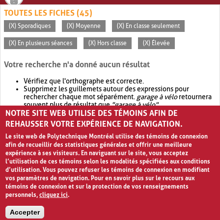
TOUTES LES FICHES (45)
(X) Sporadiques
(X) Moyenne
(X) En classe seulement
(X) En plusieurs séances
(X) Hors classe
(X) Élevée
Votre recherche n'a donné aucun résultat
Vérifiez que l'orthographe est correcte.
Supprimez les guillemets autour des expressions pour
rechercher chaque mot séparément.
garage à vélo
retournera
souvent plus de résultat que
"garage à vélo"
.
NOTRE SITE WEB UTILISE DES TÉMOINS AFIN DE
Envisagez d'élargir votre recherche avec
OR
.
garage OR vélo
retournera souvent plus de résultat que
garage à vélo
.
REHAUSSER VOTRE EXPÉRIENCE DE NAVIGATION.
Le site web de Polytechnique Montréal utilise des témoins de connexion
afin de recueillir des statistiques générales et offrir une meilleure
expérience à ses visiteurs. En naviguant sur le site, vous acceptez
l’utilisation de ces témoins selon les modalités spécifiées aux conditions
d’utilisation. Vous pouvez refuser les témoins de connexion en modifiant
vos paramètres de navigation. Pour en savoir plus sur le recours aux
témoins de connexion et sur la protection de vos renseignements
personnels,
cliquez ici
.
Avis de confidentialité et conditions d’utilisation
Accepter