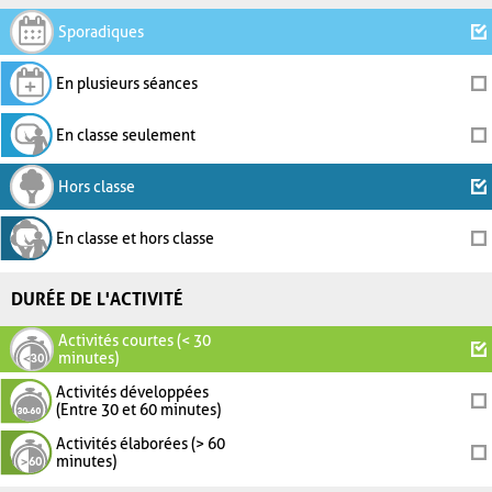
Sporadiques
En plusieurs séances
En classe seulement
Hors classe
En classe et hors classe
DURÉE DE L'ACTIVITÉ
Activités courtes (< 30
minutes)
Activités développées
(Entre 30 et 60 minutes)
Activités élaborées (> 60
minutes)