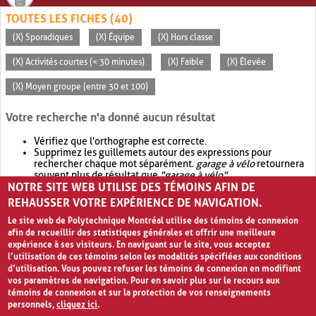
TOUTES LES FICHES (40)
(X) Sporadiques
(X) Équipe
(X) Hors classe
(X) Activités courtes (< 30 minutes)
(X) Faible
(X) Élevée
(X) Moyen groupe (entre 30 et 100)
Votre recherche n'a donné aucun résultat
Vérifiez que l'orthographe est correcte.
Supprimez les guillemets autour des expressions pour
rechercher chaque mot séparément.
garage à vélo
retournera
souvent plus de résultat que
"garage à vélo"
.
NOTRE SITE WEB UTILISE DES TÉMOINS AFIN DE
Envisagez d'élargir votre recherche avec
OR
.
garage OR vélo
retournera souvent plus de résultat que
garage à vélo
.
REHAUSSER VOTRE EXPÉRIENCE DE NAVIGATION.
Le site web de Polytechnique Montréal utilise des témoins de connexion
afin de recueillir des statistiques générales et offrir une meilleure
expérience à ses visiteurs. En naviguant sur le site, vous acceptez
l’utilisation de ces témoins selon les modalités spécifiées aux conditions
d’utilisation. Vous pouvez refuser les témoins de connexion en modifiant
vos paramètres de navigation. Pour en savoir plus sur le recours aux
témoins de connexion et sur la protection de vos renseignements
personnels,
cliquez ici
.
Avis de confidentialité et conditions d’utilisation