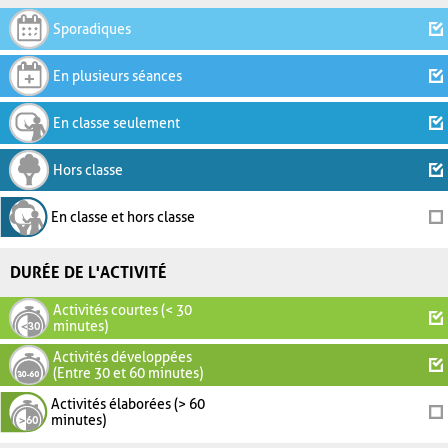
Sporadiques
En plusieurs séances
En classe seulement
Hors classe
En classe et hors classe
DURÉE DE L'ACTIVITÉ
Activités courtes (< 30
minutes)
Activités développées
(Entre 30 et 60 minutes)
Activités élaborées (> 60
minutes)