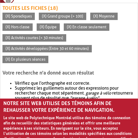
TOUTES LES FICHES (18)
(X) Sporadiques
(X) Grand groupe (> 100)
(X) Moyenne
(X) Hors classe
(X) Équipe
(X) En classe seulement
(X) Activités courtes (< 30 minutes)
(X) Activités développées (Entre 30 et 60 minutes)
(X) En plusieurs séances
Votre recherche n'a donné aucun résultat
Vérifiez que l'orthographe est correcte.
Supprimez les guillemets autour des expressions pour
rechercher chaque mot séparément.
garage à vélo
retournera
souvent plus de résultat que
"garage à vélo"
.
NOTRE SITE WEB UTILISE DES TÉMOINS AFIN DE
Envisagez d'élargir votre recherche avec
OR
.
garage OR vélo
retournera souvent plus de résultat que
garage à vélo
.
REHAUSSER VOTRE EXPÉRIENCE DE NAVIGATION.
Le site web de Polytechnique Montréal utilise des témoins de connexion
afin de recueillir des statistiques générales et offrir une meilleure
expérience à ses visiteurs. En naviguant sur le site, vous acceptez
l’utilisation de ces témoins selon les modalités spécifiées aux conditions