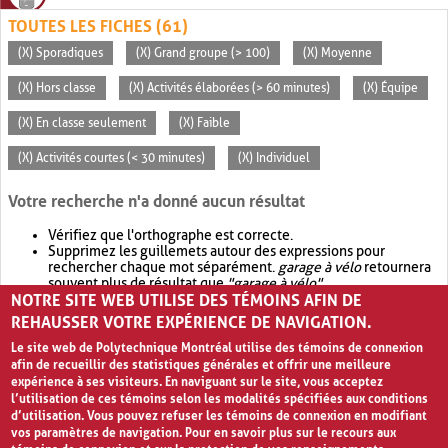
TOUTES LES FICHES (61)
(X) Sporadiques
(X) Grand groupe (> 100)
(X) Moyenne
(X) Hors classe
(X) Activités élaborées (> 60 minutes)
(X) Équipe
(X) En classe seulement
(X) Faible
(X) Activités courtes (< 30 minutes)
(X) Individuel
Votre recherche n'a donné aucun résultat
Vérifiez que l'orthographe est correcte.
Supprimez les guillemets autour des expressions pour
rechercher chaque mot séparément.
garage à vélo
retournera
souvent plus de résultat que
"garage à vélo"
.
NOTRE SITE WEB UTILISE DES TÉMOINS AFIN DE
Envisagez d'élargir votre recherche avec
OR
.
garage OR vélo
retournera souvent plus de résultat que
garage à vélo
.
REHAUSSER VOTRE EXPÉRIENCE DE NAVIGATION.
Le site web de Polytechnique Montréal utilise des témoins de connexion
afin de recueillir des statistiques générales et offrir une meilleure
expérience à ses visiteurs. En naviguant sur le site, vous acceptez
l’utilisation de ces témoins selon les modalités spécifiées aux conditions
d’utilisation. Vous pouvez refuser les témoins de connexion en modifiant
vos paramètres de navigation. Pour en savoir plus sur le recours aux