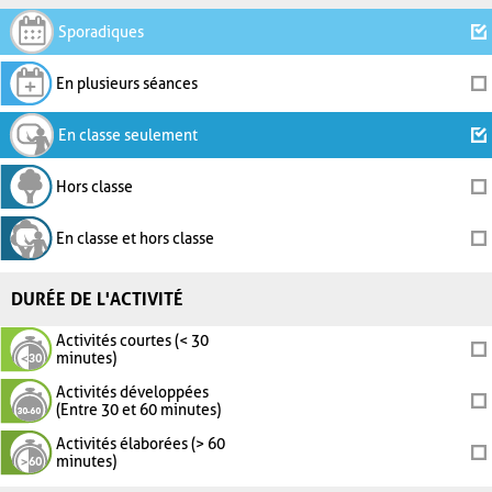
Sporadiques
En plusieurs séances
En classe seulement
Hors classe
En classe et hors classe
DURÉE DE L'ACTIVITÉ
Activités courtes (< 30
minutes)
Activités développées
(Entre 30 et 60 minutes)
Activités élaborées (> 60
minutes)