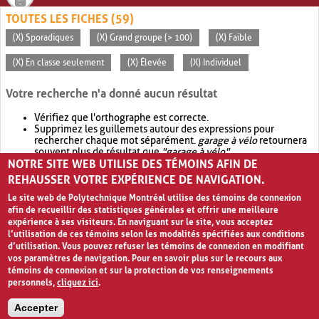
TOUTES LES FICHES (59)
(X) Sporadiques
(X) Grand groupe (> 100)
(X) Faible
(X) En classe seulement
(X) Élevée
(X) Individuel
Votre recherche n'a donné aucun résultat
Vérifiez que l'orthographe est correcte.
Supprimez les guillemets autour des expressions pour
rechercher chaque mot séparément.
garage à vélo
retournera
souvent plus de résultat que
"garage à vélo"
.
NOTRE SITE WEB UTILISE DES TÉMOINS AFIN DE
Envisagez d'élargir votre recherche avec
OR
.
garage OR vélo
retournera souvent plus de résultat que
garage à vélo
.
REHAUSSER VOTRE EXPÉRIENCE DE NAVIGATION.
Le site web de Polytechnique Montréal utilise des témoins de connexion
afin de recueillir des statistiques générales et offrir une meilleure
expérience à ses visiteurs. En naviguant sur le site, vous acceptez
l’utilisation de ces témoins selon les modalités spécifiées aux conditions
d’utilisation. Vous pouvez refuser les témoins de connexion en modifiant
vos paramètres de navigation. Pour en savoir plus sur le recours aux
témoins de connexion et sur la protection de vos renseignements
personnels,
cliquez ici
.
Avis de confidentialité et conditions d’utilisation
Accepter