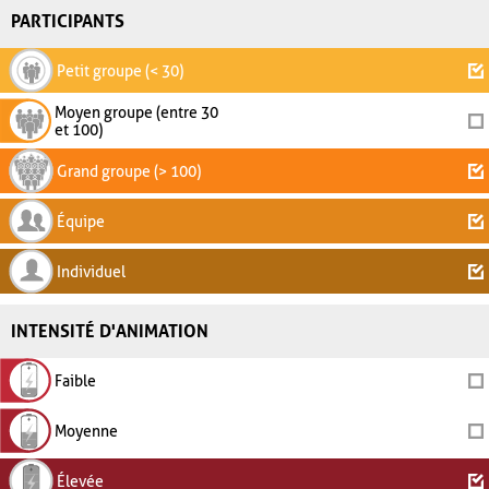
PARTICIPANTS
Petit groupe (< 30)
Moyen groupe (entre 30
et 100)
Grand groupe (> 100)
Équipe
Individuel
INTENSITÉ D'ANIMATION
Faible
Moyenne
Élevée