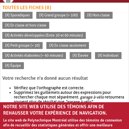
TOUTES LES FICHES (8)
(X) Sporadiques
(X) Grand groupe (> 100)
(X) Hors classe
(X) En classe et hors classe
(X) Activités développées (Entre 30 et 60 minutes)
(X) Petit groupe (< 30)
(X) En classe seulement
(X) Activités élaborées (> 60 minutes)
(X) Élevée
(X) Individuel
(X) Équipe
Votre recherche n'a donné aucun résultat
Vérifiez que l'orthographe est correcte.
Supprimez les guillemets autour des expressions pour
rechercher chaque mot séparément.
garage à vélo
retournera
souvent plus de résultat que
"garage à vélo"
.
NOTRE SITE WEB UTILISE DES TÉMOINS AFIN DE
Envisagez d'élargir votre recherche avec
OR
.
garage OR vélo
retournera souvent plus de résultat que
garage à vélo
.
REHAUSSER VOTRE EXPÉRIENCE DE NAVIGATION.
Le site web de Polytechnique Montréal utilise des témoins de connexion
afin de recueillir des statistiques générales et offrir une meilleure