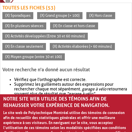
TOUTES LES FICHES (53)
(X) Sporadiques
(X) Grand groupe (> 100)
(X) Hors classe
(X) En plusieurs séances
(X) En classe et hors classe
(X) Activités développées (Entre 30 et 60 minutes)
(X) En classe seulement
(X) Activités élaborées (> 60 minutes)
(X) Moyen groupe (entre 30 et 100)
Votre recherche n'a donné aucun résultat
Vérifiez que l'orthographe est correcte.
Supprimez les guillemets autour des expressions pour
rechercher chaque mot séparément.
garage à vélo
retournera
souvent plus de résultat que
"garage à vélo"
.
NOTRE SITE WEB UTILISE DES TÉMOINS AFIN DE
Envisagez d'élargir votre recherche avec
OR
.
garage OR vélo
retournera souvent plus de résultat que
garage à vélo
.
REHAUSSER VOTRE EXPÉRIENCE DE NAVIGATION.
Le site web de Polytechnique Montréal utilise des témoins de connexion
afin de recueillir des statistiques générales et offrir une meilleure
expérience à ses visiteurs. En naviguant sur le site, vous acceptez
l’utilisation de ces témoins selon les modalités spécifiées aux conditions