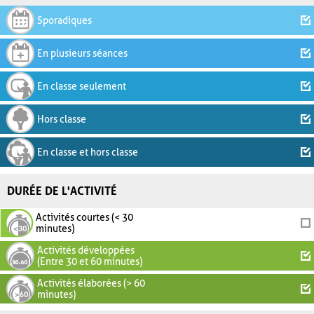
Sporadiques
En plusieurs séances
En classe seulement
Hors classe
En classe et hors classe
DURÉE DE L'ACTIVITÉ
Activités courtes (< 30
minutes)
Activités développées
(Entre 30 et 60 minutes)
Activités élaborées (> 60
minutes)