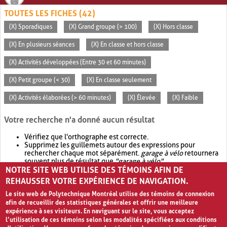
TOUTES LES FICHES (42)
(X) Sporadiques
(X) Grand groupe (> 100)
(X) Hors classe
(X) En plusieurs séances
(X) En classe et hors classe
(X) Activités développées (Entre 30 et 60 minutes)
(X) Petit groupe (< 30)
(X) En classe seulement
(X) Activités élaborées (> 60 minutes)
(X) Élevée
(X) Faible
Votre recherche n'a donné aucun résultat
Vérifiez que l'orthographe est correcte.
Supprimez les guillemets autour des expressions pour
rechercher chaque mot séparément.
garage à vélo
retournera
souvent plus de résultat que
"garage à vélo"
.
NOTRE SITE WEB UTILISE DES TÉMOINS AFIN DE
Envisagez d'élargir votre recherche avec
OR
.
garage OR vélo
retournera souvent plus de résultat que
garage à vélo
.
REHAUSSER VOTRE EXPÉRIENCE DE NAVIGATION.
Le site web de Polytechnique Montréal utilise des témoins de connexion
afin de recueillir des statistiques générales et offrir une meilleure
expérience à ses visiteurs. En naviguant sur le site, vous acceptez
l’utilisation de ces témoins selon les modalités spécifiées aux conditions