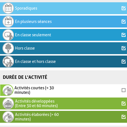
Sporadiques
En plusieurs séances
En classe seulement
Hors classe
En classe et hors classe
DURÉE DE L'ACTIVITÉ
Activités courtes (< 30
minutes)
Activités développées
(Entre 30 et 60 minutes)
Activités élaborées (> 60
minutes)