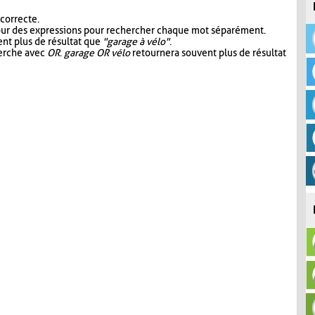
 correcte.
our des expressions pour rechercher chaque mot séparément.
nt plus de résultat que
"garage à vélo"
.
herche avec
OR
.
garage OR vélo
retournera souvent plus de résultat