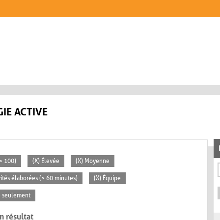
IE ACTIVE
> 100)
(X) Élevée
(X) Moyenne
vités élaborées (> 60 minutes)
(X) Équipe
se seulement
n résultat