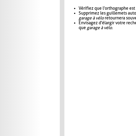
Vérifiez que l'orthographe est
Supprimez les guillemets aut
garage à vélo
retournera souve
Envisagez d'élargir votre rec
que
garage à vélo
.