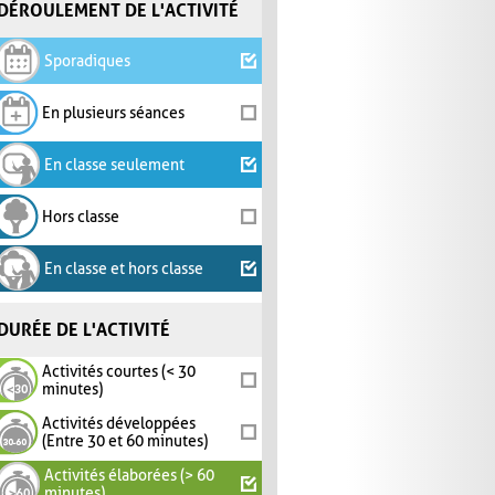
DÉROULEMENT DE L'ACTIVITÉ
Sporadiques
En plusieurs séances
En classe seulement
Hors classe
En classe et hors classe
DURÉE DE L'ACTIVITÉ
Activités courtes (< 30
minutes)
Activités développées
(Entre 30 et 60 minutes)
Activités élaborées (> 60
minutes)