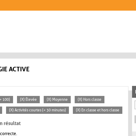
IE ACTIVE
> 100)
(X) Élevée
(X) Moyenne
(X) Hors classe
(X) Activités courtes (< 30 minutes)
(X) En classe et hors classe
n résultat
 correcte.