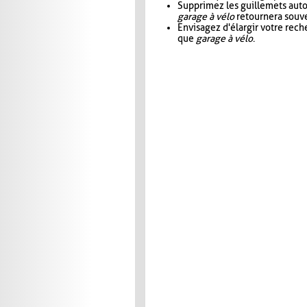
Supprimez les guillemets aut
garage à vélo
retournera souve
Envisagez d'élargir votre rec
que
garage à vélo
.