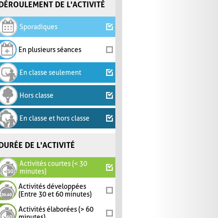
DÉROULEMENT DE L'ACTIVITÉ
Sporadiques
En plusieurs séances
En classe seulement
Hors classe
En classe et hors classe
DURÉE DE L'ACTIVITÉ
Activités courtes (< 30
minutes)
Activités développées
(Entre 30 et 60 minutes)
Activités élaborées (> 60
minutes)