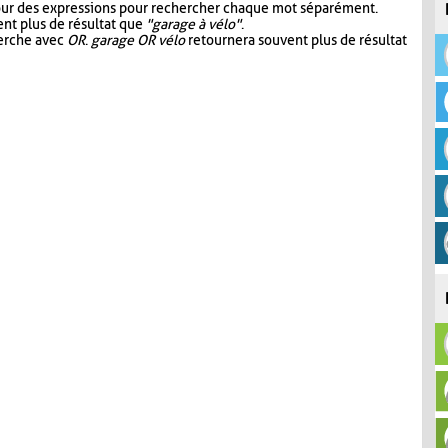
our des expressions pour rechercher chaque mot séparément.
nt plus de résultat que
"garage à vélo"
.
herche avec
OR
.
garage OR vélo
retournera souvent plus de résultat