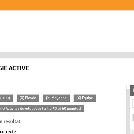
IE ACTIVE
> 100)
(X) Élevée
(X) Moyenne
(X) Équipe
(X) Activités développées (Entre 30 et 60 minutes)
n résultat
 correcte.