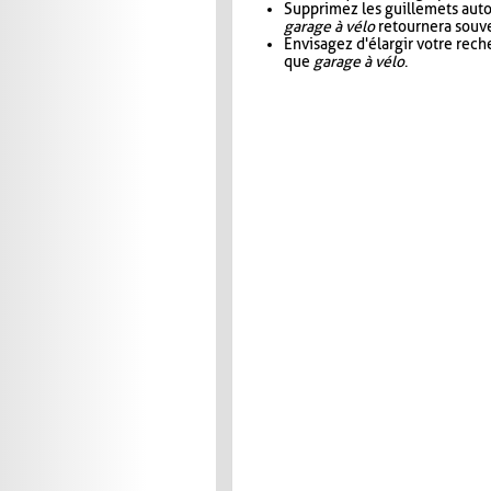
Supprimez les guillemets aut
garage à vélo
retournera souve
Envisagez d'élargir votre rec
que
garage à vélo
.