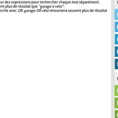
our des expressions pour rechercher chaque mot séparément.
nt plus de résultat que
"garage à vélo"
.
herche avec
OR
.
garage OR vélo
retournera souvent plus de résultat