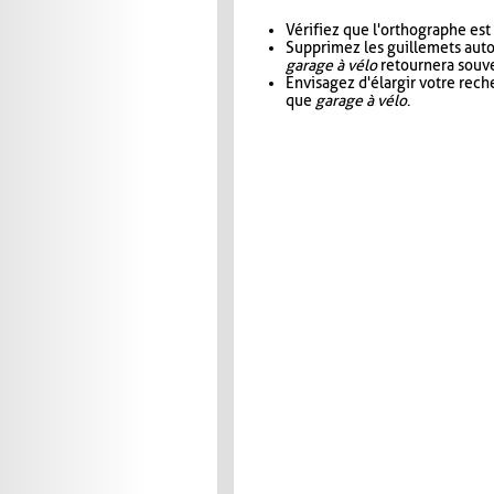
Vérifiez que l'orthographe est
Supprimez les guillemets aut
garage à vélo
retournera souve
Envisagez d'élargir votre rec
que
garage à vélo
.