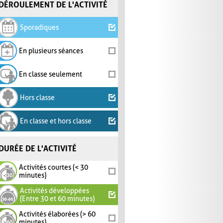
DÉROULEMENT DE L'ACTIVITÉ
Sporadiques
En plusieurs séances
En classe seulement
Hors classe
En classe et hors classe
DURÉE DE L'ACTIVITÉ
Activités courtes (< 30
minutes)
Activités développées
(Entre 30 et 60 minutes)
Activités élaborées (> 60
minutes)