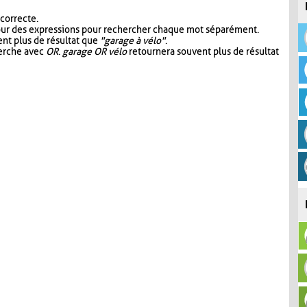
 correcte.
our des expressions pour rechercher chaque mot séparément.
nt plus de résultat que
"garage à vélo"
.
herche avec
OR
.
garage OR vélo
retournera souvent plus de résultat