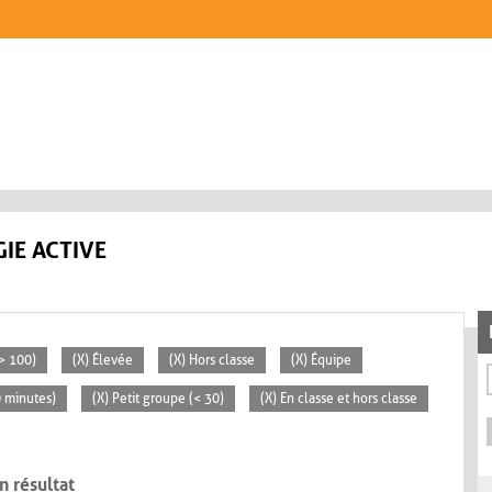
IE ACTIVE
> 100)
(X) Élevée
(X) Hors classe
(X) Équipe
0 minutes)
(X) Petit groupe (< 30)
(X) En classe et hors classe
n résultat