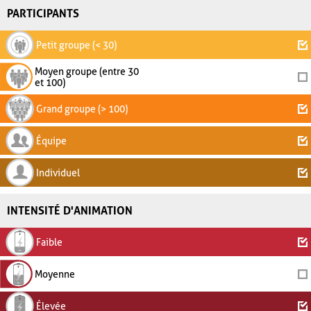
PARTICIPANTS
Petit groupe (< 30)
Moyen groupe (entre 30
et 100)
Grand groupe (> 100)
Équipe
Individuel
INTENSITÉ D'ANIMATION
Faible
Moyenne
Élevée