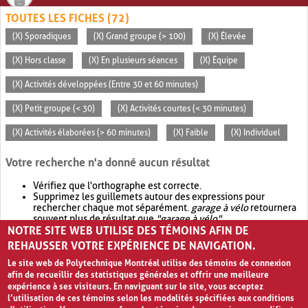
TOUTES LES FICHES (72)
(X) Sporadiques
(X) Grand groupe (> 100)
(X) Élevée
(X) Hors classe
(X) En plusieurs séances
(X) Équipe
(X) Activités développées (Entre 30 et 60 minutes)
(X) Petit groupe (< 30)
(X) Activités courtes (< 30 minutes)
(X) Activités élaborées (> 60 minutes)
(X) Faible
(X) Individuel
Votre recherche n'a donné aucun résultat
Vérifiez que l'orthographe est correcte.
Supprimez les guillemets autour des expressions pour
rechercher chaque mot séparément.
garage à vélo
retournera
souvent plus de résultat que
"garage à vélo"
.
NOTRE SITE WEB UTILISE DES TÉMOINS AFIN DE
Envisagez d'élargir votre recherche avec
OR
.
garage OR vélo
retournera souvent plus de résultat que
garage à vélo
.
REHAUSSER VOTRE EXPÉRIENCE DE NAVIGATION.
Le site web de Polytechnique Montréal utilise des témoins de connexion
afin de recueillir des statistiques générales et offrir une meilleure
expérience à ses visiteurs. En naviguant sur le site, vous acceptez
l’utilisation de ces témoins selon les modalités spécifiées aux conditions