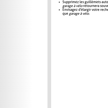
Supprimez les guillemets aut
garage à vélo
retournera souve
Envisagez d'élargir votre rec
que
garage à vélo
.