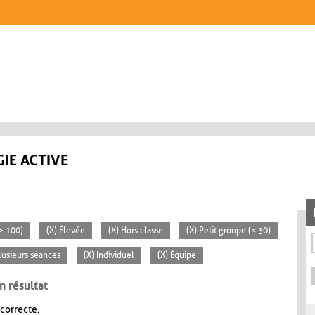
IE ACTIVE
> 100)
(X) Élevée
(X) Hors classe
(X) Petit groupe (< 30)
lusieurs séances
(X) Individuel
(X) Équipe
n résultat
 correcte.