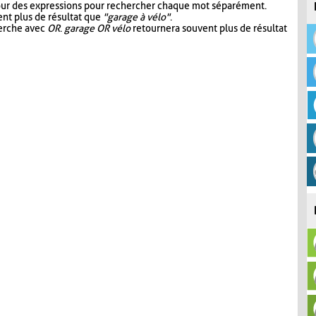
our des expressions pour rechercher chaque mot séparément.
nt plus de résultat que
"garage à vélo"
.
herche avec
OR
.
garage OR vélo
retournera souvent plus de résultat