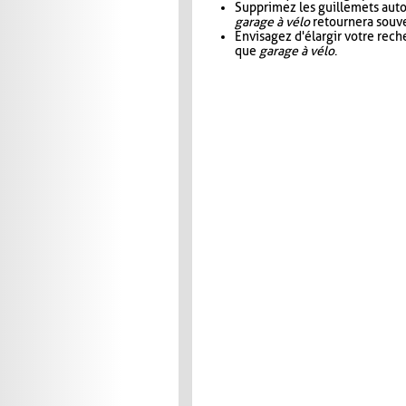
Supprimez les guillemets aut
garage à vélo
retournera souve
Envisagez d'élargir votre rec
que
garage à vélo
.