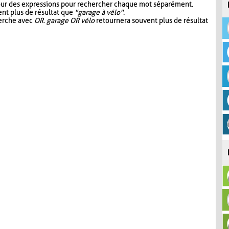
our des expressions pour rechercher chaque mot séparément.
nt plus de résultat que
"garage à vélo"
.
herche avec
OR
.
garage OR vélo
retournera souvent plus de résultat