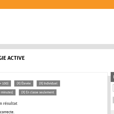
IE ACTIVE
> 100)
(X) Élevée
(X) Individuel
0 minutes)
(X) En classe seulement
n résultat
 correcte.