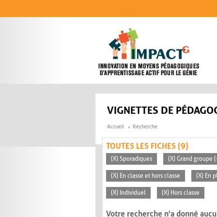
Aller au contenu principal
VIGNETTES DE PÉDAGOG
Accueil
Recherche
TOUTES LES FICHES (9)
(X) Sporadiques
(X) Grand groupe (
(X) En classe et hors classe
(X) En p
(X) Individuel
(X) Hors classe
Votre recherche n'a donné aucu