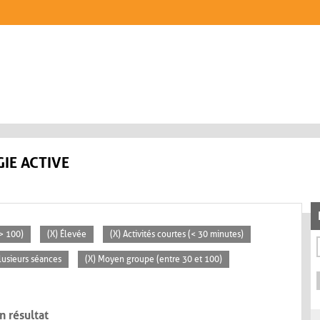
IE ACTIVE
> 100)
(X) Élevée
(X) Activités courtes (< 30 minutes)
lusieurs séances
(X) Moyen groupe (entre 30 et 100)
n résultat