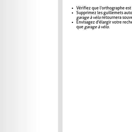
Vérifiez que l'orthographe est
Supprimez les guillemets aut
garage à vélo
retournera souve
Envisagez d'élargir votre rec
que
garage à vélo
.