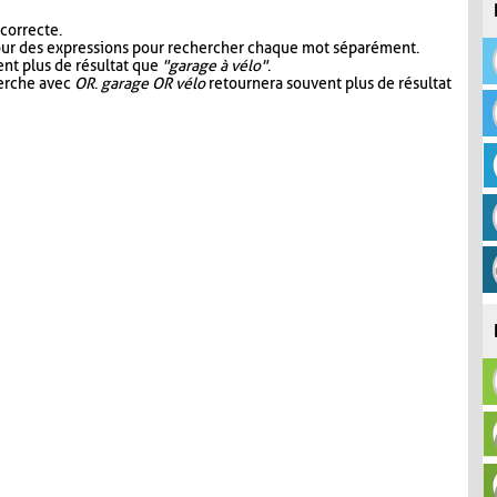
 correcte.
our des expressions pour rechercher chaque mot séparément.
nt plus de résultat que
"garage à vélo"
.
herche avec
OR
.
garage OR vélo
retournera souvent plus de résultat