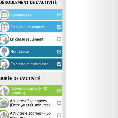
DÉROULEMENT DE L'ACTIVITÉ
Sporadiques
En plusieurs séances
En classe seulement
Hors classe
En classe et hors classe
DURÉE DE L'ACTIVITÉ
Activités courtes (< 30
minutes)
Activités développées
(Entre 30 et 60 minutes)
Activités élaborées (> 60
minutes)