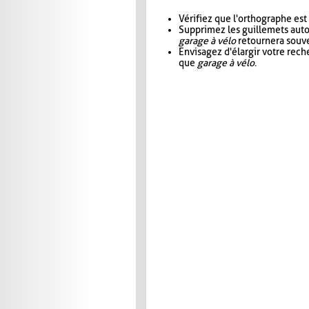
Vérifiez que l'orthographe est
Supprimez les guillemets aut
garage à vélo
retournera souve
Envisagez d'élargir votre rec
que
garage à vélo
.