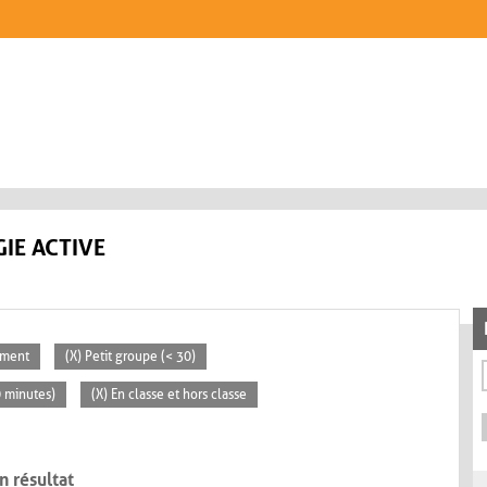
IE ACTIVE
ement
(X) Petit groupe (< 30)
0 minutes)
(X) En classe et hors classe
n résultat