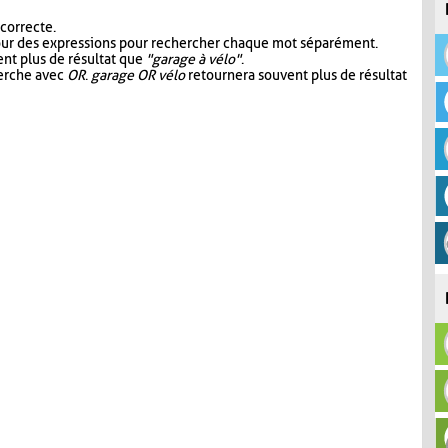
 correcte.
our des expressions pour rechercher chaque mot séparément.
nt plus de résultat que
"garage à vélo"
.
herche avec
OR
.
garage OR vélo
retournera souvent plus de résultat