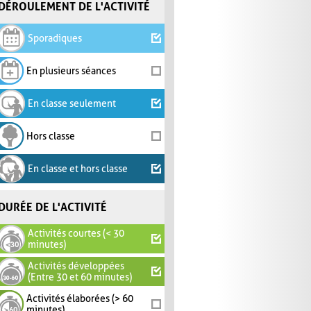
DÉROULEMENT DE L'ACTIVITÉ
Sporadiques
En plusieurs séances
En classe seulement
Hors classe
En classe et hors classe
DURÉE DE L'ACTIVITÉ
Activités courtes (< 30
minutes)
Activités développées
(Entre 30 et 60 minutes)
Activités élaborées (> 60
minutes)