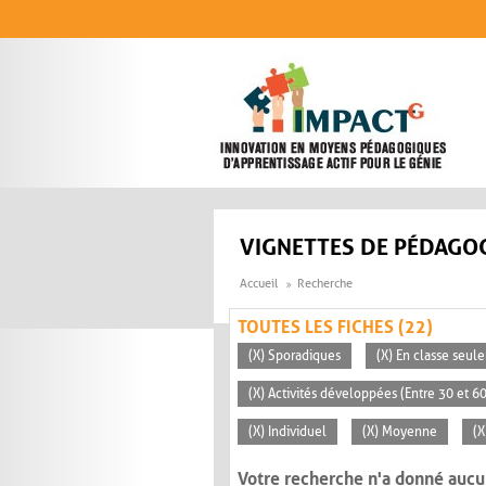
Aller au contenu principal
VIGNETTES DE PÉDAGOG
Accueil
Recherche
TOUTES LES FICHES (22)
(X) Sporadiques
(X) En classe seul
(X) Activités développées (Entre 30 et 6
(X) Individuel
(X) Moyenne
(X
Votre recherche n'a donné aucu