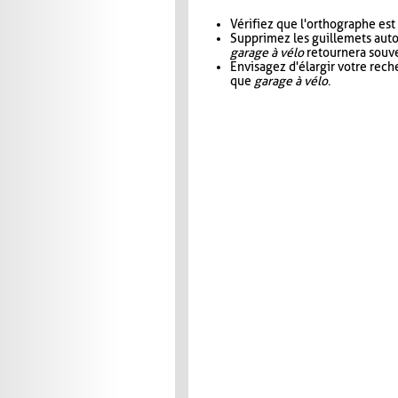
Vérifiez que l'orthographe est
Supprimez les guillemets aut
garage à vélo
retournera souve
Envisagez d'élargir votre rec
que
garage à vélo
.