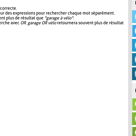
 correcte.
our des expressions pour rechercher chaque mot séparément.
nt plus de résultat que
"garage à vélo"
.
herche avec
OR
.
garage OR vélo
retournera souvent plus de résultat