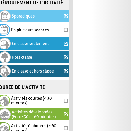
DÉROULEMENT DE L'ACTIVITÉ
Sporadiques
En plusieurs séances
En classe seulement
Hors classe
En classe et hors classe
DURÉE DE L'ACTIVITÉ
Activités courtes (< 30
minutes)
Activités développées
(Entre 30 et 60 minutes)
Activités élaborées (> 60
minutes)