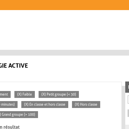
IE ACTIVE
ement
(X) Faible
(X) Petit groupe (< 30)
0 minutes)
(X) En classe et hors classe
(X) Hors classe
) Grand groupe (> 100)
n résultat