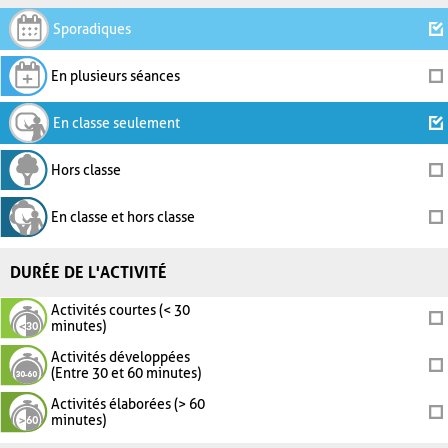
Sporadiques
En plusieurs séances
En classe seulement
Hors classe
En classe et hors classe
DURÉE DE L'ACTIVITÉ
Activités courtes (< 30
minutes)
Activités développées
(Entre 30 et 60 minutes)
Activités élaborées (> 60
minutes)