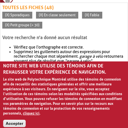
TOUTES LES FICHES (48)
(X) Sporadiques
(X) En classe seulement
(X) Faible
(X) Petit groupe (< 30)
Votre recherche n'a donné aucun résultat
Vérifiez que l'orthographe est correcte.
Supprimez les guillemets autour des expressions pour
rechercher chaque mot séparément.
garage à vélo
retournera
souvent plus de résultat que
"garage à vélo"
.
NOTRE SITE WEB UTILISE DES TÉMOINS AFIN DE
Envisagez d'élargir votre recherche avec
OR
.
garage OR vélo
retournera souvent plus de résultat que
garage à vélo
.
REHAUSSER VOTRE EXPÉRIENCE DE NAVIGATION.
Le site web de Polytechnique Montréal utilise des témoins de connexion
afin de recueillir des statistiques générales et offrir une meilleure
expérience à ses visiteurs. En naviguant sur le site, vous acceptez
l’utilisation de ces témoins selon les modalités spécifiées aux conditions
d’utilisation. Vous pouvez refuser les témoins de connexion en modifiant
vos paramètres de navigation. Pour en savoir plus sur le recours aux
témoins de connexion et sur la protection de vos renseignements
personnels,
cliquez ici
.
Avis de confidentialité et conditions d’utilisation
Accepter