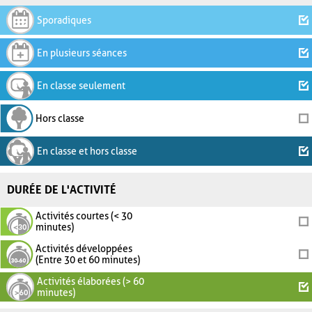
Sporadiques
En plusieurs séances
En classe seulement
Hors classe
En classe et hors classe
DURÉE DE L'ACTIVITÉ
Activités courtes (< 30
minutes)
Activités développées
(Entre 30 et 60 minutes)
Activités élaborées (> 60
minutes)