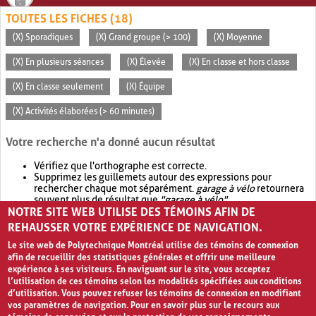
TOUTES LES FICHES (18)
(X) Sporadiques
(X) Grand groupe (> 100)
(X) Moyenne
(X) En plusieurs séances
(X) Élevée
(X) En classe et hors classe
(X) En classe seulement
(X) Équipe
(X) Activités élaborées (> 60 minutes)
Votre recherche n'a donné aucun résultat
Vérifiez que l'orthographe est correcte.
Supprimez les guillemets autour des expressions pour
rechercher chaque mot séparément.
garage à vélo
retournera
souvent plus de résultat que
"garage à vélo"
.
NOTRE SITE WEB UTILISE DES TÉMOINS AFIN DE
Envisagez d'élargir votre recherche avec
OR
.
garage OR vélo
retournera souvent plus de résultat que
garage à vélo
.
REHAUSSER VOTRE EXPÉRIENCE DE NAVIGATION.
Le site web de Polytechnique Montréal utilise des témoins de connexion
afin de recueillir des statistiques générales et offrir une meilleure
expérience à ses visiteurs. En naviguant sur le site, vous acceptez
l’utilisation de ces témoins selon les modalités spécifiées aux conditions
d’utilisation. Vous pouvez refuser les témoins de connexion en modifiant
vos paramètres de navigation. Pour en savoir plus sur le recours aux