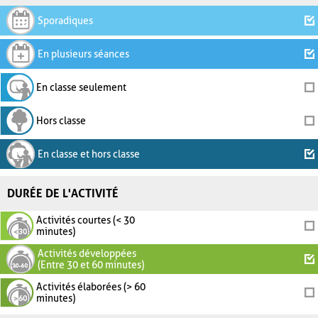
Sporadiques
En plusieurs séances
En classe seulement
Hors classe
En classe et hors classe
DURÉE DE L'ACTIVITÉ
Activités courtes (< 30
minutes)
Activités développées
(Entre 30 et 60 minutes)
Activités élaborées (> 60
minutes)