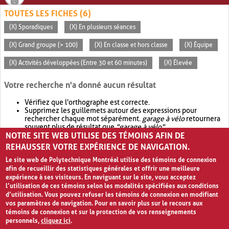
TOUTES LES FICHES (6)
(X) Sporadiques
(X) En plusieurs séances
(X) Grand groupe (> 100)
(X) En classe et hors classe
(X) Équipe
(X) Activités développées (Entre 30 et 60 minutes)
(X) Élevée
Votre recherche n'a donné aucun résultat
Vérifiez que l'orthographe est correcte.
Supprimez les guillemets autour des expressions pour
rechercher chaque mot séparément.
garage à vélo
retournera
souvent plus de résultat que
"garage à vélo"
.
NOTRE SITE WEB UTILISE DES TÉMOINS AFIN DE
Envisagez d'élargir votre recherche avec
OR
.
garage OR vélo
retournera souvent plus de résultat que
garage à vélo
.
REHAUSSER VOTRE EXPÉRIENCE DE NAVIGATION.
Le site web de Polytechnique Montréal utilise des témoins de connexion
afin de recueillir des statistiques générales et offrir une meilleure
expérience à ses visiteurs. En naviguant sur le site, vous acceptez
l’utilisation de ces témoins selon les modalités spécifiées aux conditions
d’utilisation. Vous pouvez refuser les témoins de connexion en modifiant
vos paramètres de navigation. Pour en savoir plus sur le recours aux
témoins de connexion et sur la protection de vos renseignements
personnels,
cliquez ici
.
Avis de confidentialité et conditions d’utilisation