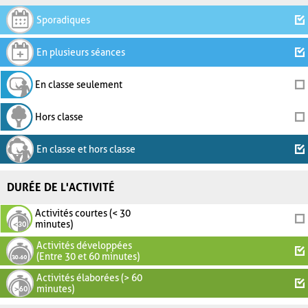
Sporadiques
En plusieurs séances
En classe seulement
Hors classe
En classe et hors classe
DURÉE DE L'ACTIVITÉ
Activités courtes (< 30
minutes)
Activités développées
(Entre 30 et 60 minutes)
Activités élaborées (> 60
minutes)