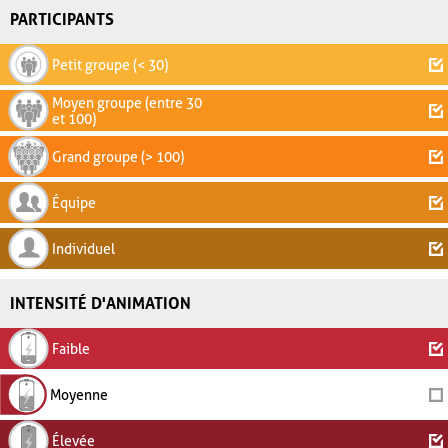
PARTICIPANTS
Petit groupe (< 30)
Moyen groupe (entre 30
et 100)
Grand groupe (> 100)
Équipe
Individuel
INTENSITÉ D'ANIMATION
Faible
Moyenne
Élevée