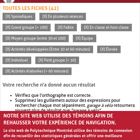
TOUTES LES FICHES (42)
(X) Sporadiques
(X) En plusieurs séances
(X) Grand groupe (> 100)
(X) Faible
(X) En classe et hors classe
(X) Moyen groupe (entre 30 et 100)
(X) Équipe
(X) Activités développées (Entre 30 et 60 minutes)
(X) Élevée
(X) Individuel
(X) Petit groupe (< 30)
(X) Activités élaborées (> 60 minutes)
Votre recherche n'a donné aucun résultat
Vérifiez que l'orthographe est correcte.
Supprimez les guillemets autour des expressions pour
rechercher chaque mot séparément.
garage à vélo
retournera
souvent plus de résultat que
"garage à vélo"
.
NOTRE SITE WEB UTILISE DES TÉMOINS AFIN DE
Envisagez d'élargir votre recherche avec
OR
.
garage OR vélo
retournera souvent plus de résultat que
garage à vélo
.
REHAUSSER VOTRE EXPÉRIENCE DE NAVIGATION.
Le site web de Polytechnique Montréal utilise des témoins de connexion
afin de recueillir des statistiques générales et offrir une meilleure