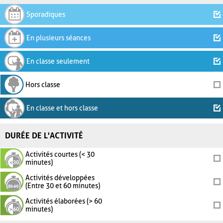
Sporadiques
En plusieurs séances
En classe seulement
Hors classe
En classe et hors classe
DURÉE DE L'ACTIVITÉ
Activités courtes (< 30
minutes)
Activités développées
(Entre 30 et 60 minutes)
Activités élaborées (> 60
minutes)