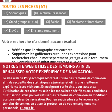
TOUTES LES FICHES (63)
(X) Sporadiques
(X) En plusieurs séances
(X) Grand groupe (> 100)
(X) Faible
(X) En classe et hors classe
(X) Élevée
(X) En classe seulement
Votre recherche n'a donné aucun résultat
Vérifiez que l'orthographe est correcte.
Supprimez les guillemets autour des expressions pour
rechercher chaque mot séparément.
garage à vélo
retournera
souvent plus de résultat que
"garage à vélo"
.
NOTRE SITE WEB UTILISE DES TÉMOINS AFIN DE
Envisagez d'élargir votre recherche avec
OR
.
garage OR vélo
retournera souvent plus de résultat que
garage à vélo
.
REHAUSSER VOTRE EXPÉRIENCE DE NAVIGATION.
Le site web de Polytechnique Montréal utilise des témoins de connexion
afin de recueillir des statistiques générales et offrir une meilleure
expérience à ses visiteurs. En naviguant sur le site, vous acceptez
l’utilisation de ces témoins selon les modalités spécifiées aux conditions
d’utilisation. Vous pouvez refuser les témoins de connexion en modifiant
vos paramètres de navigation. Pour en savoir plus sur le recours aux
témoins de connexion et sur la protection de vos renseignements
personnels,
cliquez ici
.
Avis de confidentialité et conditions d’utilisation