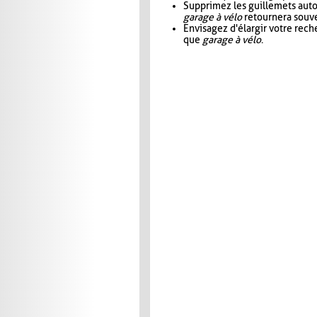
Supprimez les guillemets aut
garage à vélo
retournera souve
Envisagez d'élargir votre rec
que
garage à vélo
.