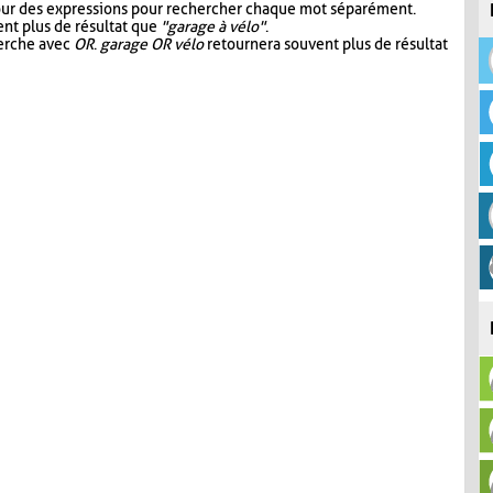
our des expressions pour rechercher chaque mot séparément.
nt plus de résultat que
"garage à vélo"
.
herche avec
OR
.
garage OR vélo
retournera souvent plus de résultat