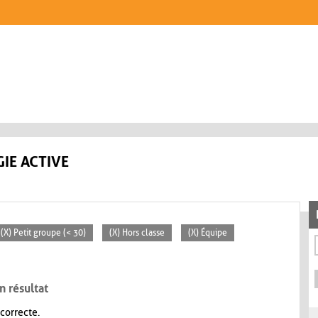
IE ACTIVE
(X) Petit groupe (< 30)
(X) Hors classe
(X) Équipe
n résultat
 correcte.