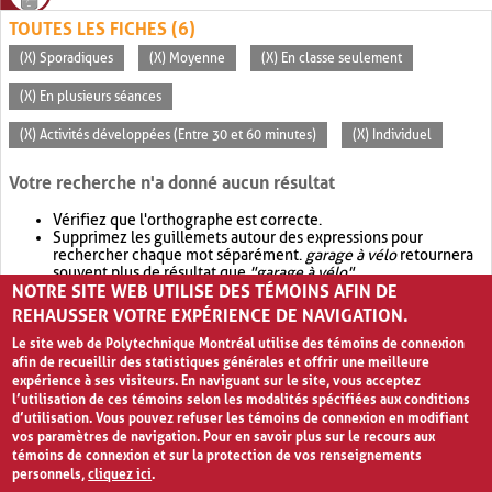
TOUTES LES FICHES (6)
(X) Sporadiques
(X) Moyenne
(X) En classe seulement
(X) En plusieurs séances
(X) Activités développées (Entre 30 et 60 minutes)
(X) Individuel
Votre recherche n'a donné aucun résultat
Vérifiez que l'orthographe est correcte.
Supprimez les guillemets autour des expressions pour
rechercher chaque mot séparément.
garage à vélo
retournera
souvent plus de résultat que
"garage à vélo"
.
NOTRE SITE WEB UTILISE DES TÉMOINS AFIN DE
Envisagez d'élargir votre recherche avec
OR
.
garage OR vélo
retournera souvent plus de résultat que
garage à vélo
.
REHAUSSER VOTRE EXPÉRIENCE DE NAVIGATION.
Le site web de Polytechnique Montréal utilise des témoins de connexion
afin de recueillir des statistiques générales et offrir une meilleure
expérience à ses visiteurs. En naviguant sur le site, vous acceptez
l’utilisation de ces témoins selon les modalités spécifiées aux conditions
d’utilisation. Vous pouvez refuser les témoins de connexion en modifiant
vos paramètres de navigation. Pour en savoir plus sur le recours aux
témoins de connexion et sur la protection de vos renseignements
personnels,
cliquez ici
.
Avis de confidentialité et conditions d’utilisation