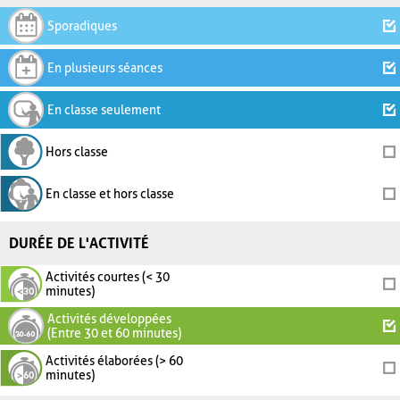
Sporadiques
En plusieurs séances
En classe seulement
Hors classe
En classe et hors classe
DURÉE DE L'ACTIVITÉ
Activités courtes (< 30
minutes)
Activités développées
(Entre 30 et 60 minutes)
Activités élaborées (> 60
minutes)