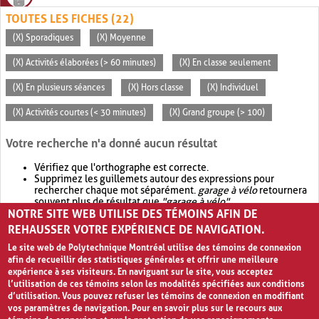
TOUTES LES FICHES (22)
(X) Sporadiques
(X) Moyenne
(X) Activités élaborées (> 60 minutes)
(X) En classe seulement
(X) En plusieurs séances
(X) Hors classe
(X) Individuel
(X) Activités courtes (< 30 minutes)
(X) Grand groupe (> 100)
Votre recherche n'a donné aucun résultat
Vérifiez que l'orthographe est correcte.
Supprimez les guillemets autour des expressions pour
rechercher chaque mot séparément.
garage à vélo
retournera
souvent plus de résultat que
"garage à vélo"
.
NOTRE SITE WEB UTILISE DES TÉMOINS AFIN DE
Envisagez d'élargir votre recherche avec
OR
.
garage OR vélo
retournera souvent plus de résultat que
garage à vélo
.
REHAUSSER VOTRE EXPÉRIENCE DE NAVIGATION.
Le site web de Polytechnique Montréal utilise des témoins de connexion
afin de recueillir des statistiques générales et offrir une meilleure
expérience à ses visiteurs. En naviguant sur le site, vous acceptez
l’utilisation de ces témoins selon les modalités spécifiées aux conditions
d’utilisation. Vous pouvez refuser les témoins de connexion en modifiant
vos paramètres de navigation. Pour en savoir plus sur le recours aux