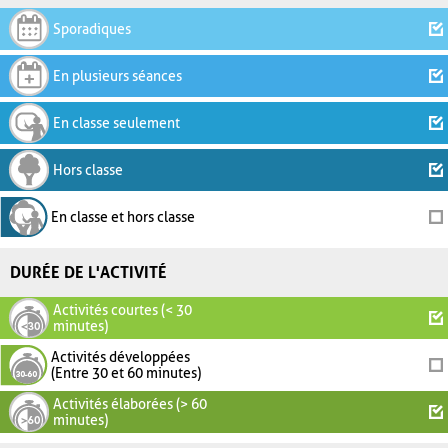
Sporadiques
En plusieurs séances
En classe seulement
Hors classe
En classe et hors classe
DURÉE DE L'ACTIVITÉ
Activités courtes (< 30
minutes)
Activités développées
(Entre 30 et 60 minutes)
Activités élaborées (> 60
minutes)