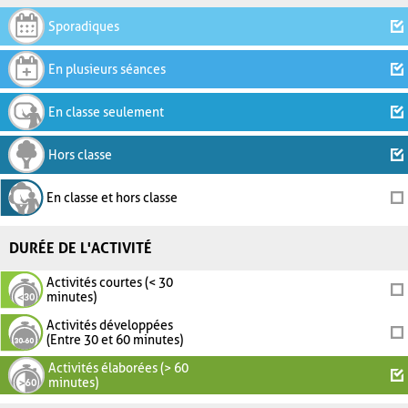
Sporadiques
En plusieurs séances
En classe seulement
Hors classe
En classe et hors classe
DURÉE DE L'ACTIVITÉ
Activités courtes (< 30
minutes)
Activités développées
(Entre 30 et 60 minutes)
Activités élaborées (> 60
minutes)