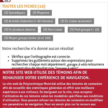
TOUTES LES FICHES (16)
(X) Sporadiques
(X) Moyenne
(X) Activités élaborées (> 60 minutes)
(X) En classe seulement
(X) En plusieurs séances
(X) Hors classe
(X) Petit groupe (< 30)
(X) Moyen groupe (entre 30 et 100)
Votre recherche n'a donné aucun résultat
Vérifiez que l'orthographe est correcte.
Supprimez les guillemets autour des expressions pour
rechercher chaque mot séparément.
garage à vélo
retournera
souvent plus de résultat que
"garage à vélo"
.
NOTRE SITE WEB UTILISE DES TÉMOINS AFIN DE
Envisagez d'élargir votre recherche avec
OR
.
garage OR vélo
retournera souvent plus de résultat que
garage à vélo
.
REHAUSSER VOTRE EXPÉRIENCE DE NAVIGATION.
Le site web de Polytechnique Montréal utilise des témoins de connexion
afin de recueillir des statistiques générales et offrir une meilleure
expérience à ses visiteurs. En naviguant sur le site, vous acceptez
l’utilisation de ces témoins selon les modalités spécifiées aux conditions
d’utilisation. Vous pouvez refuser les témoins de connexion en modifiant
vos paramètres de navigation. Pour en savoir plus sur le recours aux