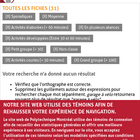
TOUTES LES FICHES (31)
(X) Sporadiques
(X) Moyenne
(X) Activités élaborées (> 60 minutes)
(X) En plusieurs séances
(X) Activités développées (Entre 30 et 60 minutes)
(X) Petit groupe (< 30)
(X) Hors classe
(X) Activités courtes (< 30 minutes)
(X) Grand groupe (> 100)
Votre recherche n'a donné aucun résultat
Vérifiez que l'orthographe est correcte.
Supprimez les guillemets autour des expressions pour
rechercher chaque mot séparément.
garage à vélo
retournera
souvent plus de résultat que
"garage à vélo"
.
NOTRE SITE WEB UTILISE DES TÉMOINS AFIN DE
Envisagez d'élargir votre recherche avec
OR
.
garage OR vélo
retournera souvent plus de résultat que
garage à vélo
.
REHAUSSER VOTRE EXPÉRIENCE DE NAVIGATION.
Le site web de Polytechnique Montréal utilise des témoins de connexion
afin de recueillir des statistiques générales et offrir une meilleure
expérience à ses visiteurs. En naviguant sur le site, vous acceptez
l’utilisation de ces témoins selon les modalités spécifiées aux conditions