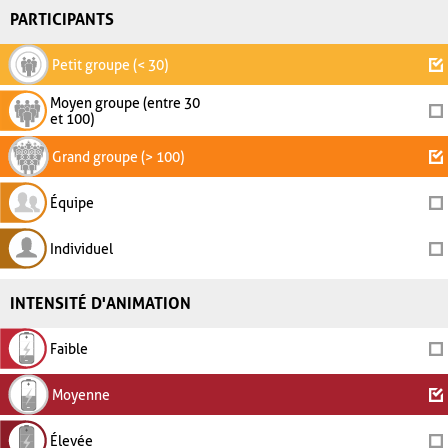
PARTICIPANTS
Petit groupe (< 30)
Moyen groupe (entre 30
et 100)
Grand groupe (> 100)
Équipe
Individuel
INTENSITÉ D'ANIMATION
Faible
Moyenne
Élevée