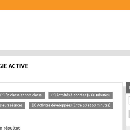
IE ACTIVE
(X) En classe et hors classe
(X) Activités élaborées (> 60 minutes)
usieurs séances
(X) Activités développées (Entre 30 et 60 minutes)
n résultat