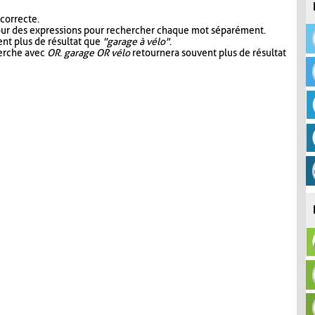
 correcte.
our des expressions pour rechercher chaque mot séparément.
nt plus de résultat que
"garage à vélo"
.
herche avec
OR
.
garage OR vélo
retournera souvent plus de résultat