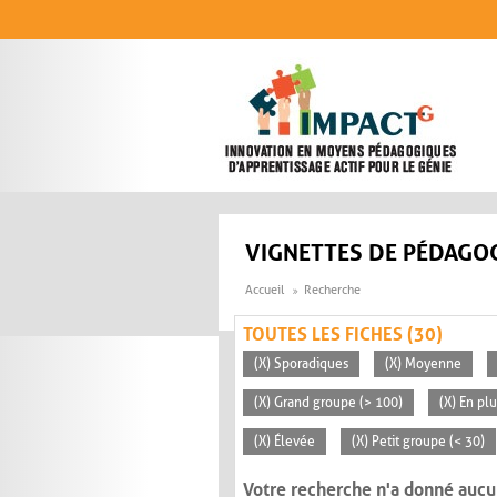
Aller au contenu principal
VIGNETTES DE PÉDAGOG
Accueil
Recherche
TOUTES LES FICHES (30)
(X) Sporadiques
(X) Moyenne
(X) Grand groupe (> 100)
(X) En pl
(X) Élevée
(X) Petit groupe (< 30)
Votre recherche n'a donné aucu