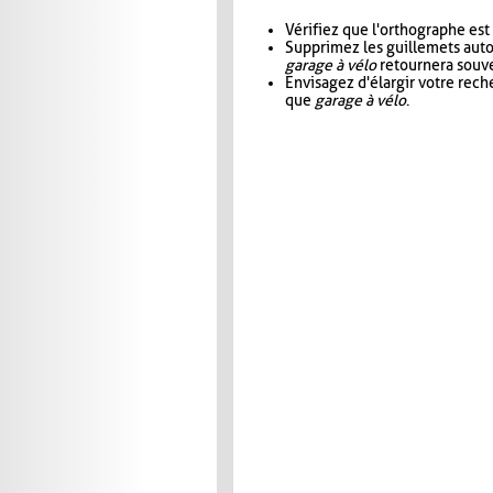
Vérifiez que l'orthographe est
Supprimez les guillemets aut
garage à vélo
retournera souve
Envisagez d'élargir votre rec
que
garage à vélo
.