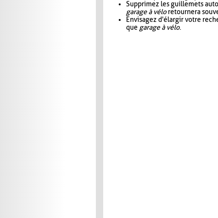
Supprimez les guillemets aut
garage à vélo
retournera souve
Envisagez d'élargir votre rec
que
garage à vélo
.