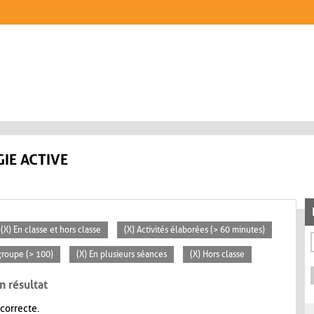
IE ACTIVE
(X) En classe et hors classe
(X) Activités élaborées (> 60 minutes)
groupe (> 100)
(X) En plusieurs séances
(X) Hors classe
n résultat
 correcte.