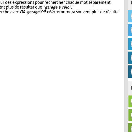
our des expressions pour rechercher chaque mot séparément.
nt plus de résultat que
"garage à vélo"
.
herche avec
OR
.
garage OR vélo
retournera souvent plus de résultat