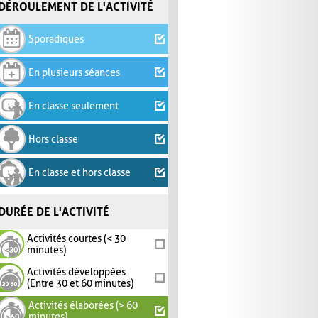
DÉROULEMENT DE L'ACTIVITÉ
Sporadiques
En plusieurs séances
En classe seulement
Hors classe
En classe et hors classe
DURÉE DE L'ACTIVITÉ
Activités courtes (< 30
minutes)
Activités développées
(Entre 30 et 60 minutes)
Activités élaborées (> 60
minutes)