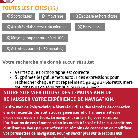
TOUTES LES FICHES (22)
(X) Sporadiques
(X) Moyenne
(X) En classe et hors classe
(X) Activités élaborées (> 60 minutes)
(X) Hors classe
(X) Moyen groupe (entre 30 et 100)
(X) Activités courtes (< 30 minutes)
Votre recherche n'a donné aucun résultat
Vérifiez que l'orthographe est correcte.
Supprimez les guillemets autour des expressions pour
rechercher chaque mot séparément.
garage à vélo
retournera
souvent plus de résultat que
"garage à vélo"
.
NOTRE SITE WEB UTILISE DES TÉMOINS AFIN DE
Envisagez d'élargir votre recherche avec
OR
.
garage OR vélo
retournera souvent plus de résultat que
garage à vélo
.
REHAUSSER VOTRE EXPÉRIENCE DE NAVIGATION.
Le site web de Polytechnique Montréal utilise des témoins de connexion
afin de recueillir des statistiques générales et offrir une meilleure
expérience à ses visiteurs. En naviguant sur le site, vous acceptez
l’utilisation de ces témoins selon les modalités spécifiées aux conditions
d’utilisation. Vous pouvez refuser les témoins de connexion en modifiant
vos paramètres de navigation. Pour en savoir plus sur le recours aux