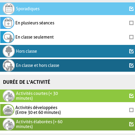
Sporadiques
En plusieurs séances
En classe seulement
Hors classe
En classe et hors classe
DURÉE DE L'ACTIVITÉ
Activités courtes (< 30
minutes)
Activités développées
(Entre 30 et 60 minutes)
Activités élaborées (> 60
minutes)