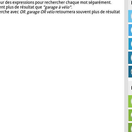
our des expressions pour rechercher chaque mot séparément.
nt plus de résultat que
"garage à vélo"
.
herche avec
OR
.
garage OR vélo
retournera souvent plus de résultat