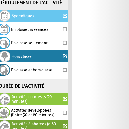
DÉROULEMENT DE L'ACTIVITÉ
Sporadiques
En plusieurs séances
En classe seulement
Hors classe
En classe et hors classe
DURÉE DE L'ACTIVITÉ
Activités courtes (< 30
minutes)
Activités développées
(Entre 30 et 60 minutes)
Activités élaborées (> 60
minutes)