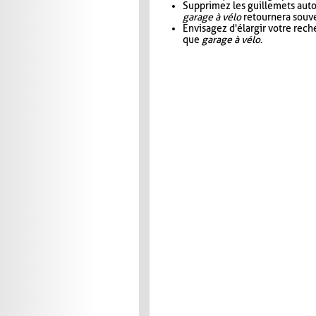
Supprimez les guillemets aut
garage à vélo
retournera souve
Envisagez d'élargir votre rec
que
garage à vélo
.