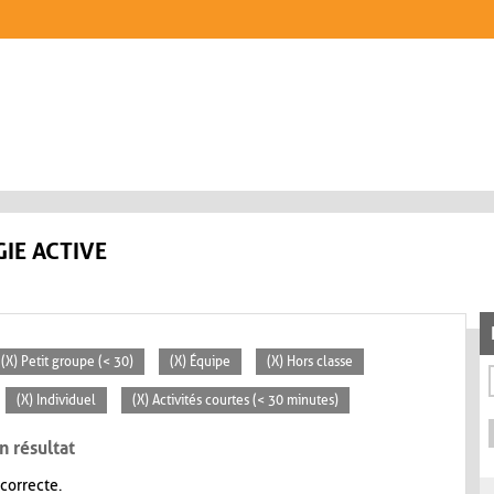
IE ACTIVE
(X) Petit groupe (< 30)
(X) Équipe
(X) Hors classe
(X) Individuel
(X) Activités courtes (< 30 minutes)
n résultat
 correcte.