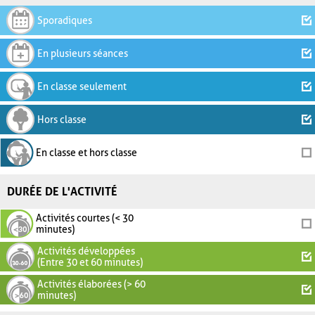
Sporadiques
En plusieurs séances
En classe seulement
Hors classe
En classe et hors classe
DURÉE DE L'ACTIVITÉ
Activités courtes (< 30
minutes)
Activités développées
(Entre 30 et 60 minutes)
Activités élaborées (> 60
minutes)