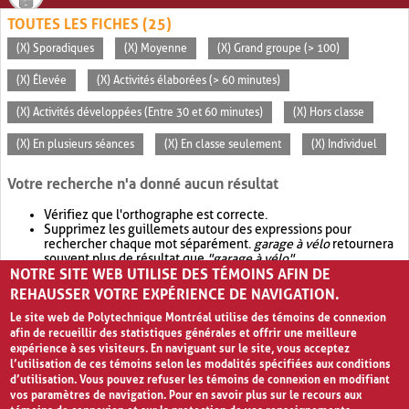
TOUTES LES FICHES (25)
(X) Sporadiques
(X) Moyenne
(X) Grand groupe (> 100)
(X) Élevée
(X) Activités élaborées (> 60 minutes)
(X) Activités développées (Entre 30 et 60 minutes)
(X) Hors classe
(X) En plusieurs séances
(X) En classe seulement
(X) Individuel
Votre recherche n'a donné aucun résultat
Vérifiez que l'orthographe est correcte.
Supprimez les guillemets autour des expressions pour
rechercher chaque mot séparément.
garage à vélo
retournera
souvent plus de résultat que
"garage à vélo"
.
NOTRE SITE WEB UTILISE DES TÉMOINS AFIN DE
Envisagez d'élargir votre recherche avec
OR
.
garage OR vélo
retournera souvent plus de résultat que
garage à vélo
.
REHAUSSER VOTRE EXPÉRIENCE DE NAVIGATION.
Le site web de Polytechnique Montréal utilise des témoins de connexion
afin de recueillir des statistiques générales et offrir une meilleure
expérience à ses visiteurs. En naviguant sur le site, vous acceptez
l’utilisation de ces témoins selon les modalités spécifiées aux conditions
d’utilisation. Vous pouvez refuser les témoins de connexion en modifiant
vos paramètres de navigation. Pour en savoir plus sur le recours aux