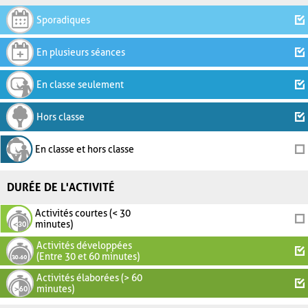
Sporadiques
En plusieurs séances
En classe seulement
Hors classe
En classe et hors classe
DURÉE DE L'ACTIVITÉ
Activités courtes (< 30
minutes)
Activités développées
(Entre 30 et 60 minutes)
Activités élaborées (> 60
minutes)