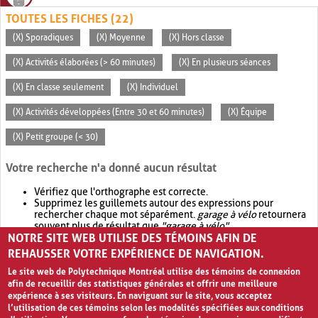
TOUTES LES FICHES (22)
(X) Sporadiques
(X) Moyenne
(X) Hors classe
(X) Activités élaborées (> 60 minutes)
(X) En plusieurs séances
(X) En classe seulement
(X) Individuel
(X) Activités développées (Entre 30 et 60 minutes)
(X) Équipe
(X) Petit groupe (< 30)
Votre recherche n'a donné aucun résultat
Vérifiez que l'orthographe est correcte.
Supprimez les guillemets autour des expressions pour
rechercher chaque mot séparément.
garage à vélo
retournera
souvent plus de résultat que
"garage à vélo"
.
NOTRE SITE WEB UTILISE DES TÉMOINS AFIN DE
Envisagez d'élargir votre recherche avec
OR
.
garage OR vélo
retournera souvent plus de résultat que
garage à vélo
.
REHAUSSER VOTRE EXPÉRIENCE DE NAVIGATION.
Le site web de Polytechnique Montréal utilise des témoins de connexion
afin de recueillir des statistiques générales et offrir une meilleure
expérience à ses visiteurs. En naviguant sur le site, vous acceptez
l’utilisation de ces témoins selon les modalités spécifiées aux conditions