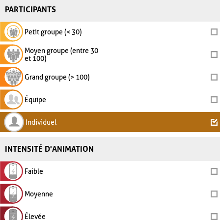
PARTICIPANTS
Petit groupe (< 30)
Moyen groupe (entre 30
et 100)
Grand groupe (> 100)
Équipe
Individuel
INTENSITÉ D'ANIMATION
Faible
Moyenne
Élevée