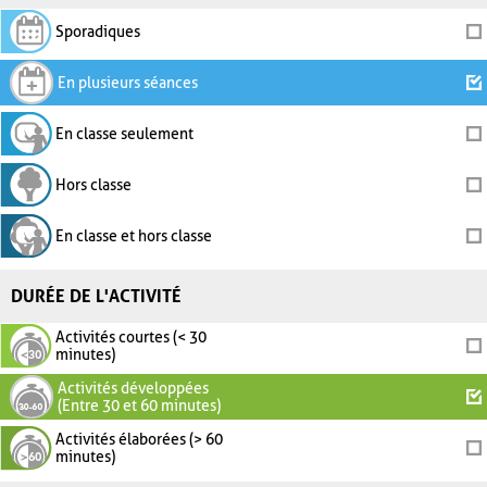
Sporadiques
En plusieurs séances
En classe seulement
Hors classe
En classe et hors classe
DURÉE DE L'ACTIVITÉ
Activités courtes (< 30
minutes)
Activités développées
(Entre 30 et 60 minutes)
Activités élaborées (> 60
minutes)