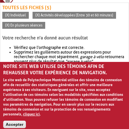
TOUTES LES FICHES (5)
(X) Individuel
(X) Activités développées (Entre 30 et 60 minutes)
(X) En plusieurs séances
Votre recherche n'a donné aucun résultat
Vérifiez que l'orthographe est correcte.
Supprimez les guillemets autour des expressions pour
rechercher chaque mot séparément.
garage à vélo
retournera
souvent plus de résultat que
"garage à vélo"
.
NOTRE SITE WEB UTILISE DES TÉMOINS AFIN DE
Envisagez d'élargir votre recherche avec
OR
.
garage OR vélo
retournera souvent plus de résultat que
garage à vélo
.
REHAUSSER VOTRE EXPÉRIENCE DE NAVIGATION.
Le site web de Polytechnique Montréal utilise des témoins de connexion
afin de recueillir des statistiques générales et offrir une meilleure
expérience à ses visiteurs. En naviguant sur le site, vous acceptez
l’utilisation de ces témoins selon les modalités spécifiées aux conditions
d’utilisation. Vous pouvez refuser les témoins de connexion en modifiant
vos paramètres de navigation. Pour en savoir plus sur le recours aux
témoins de connexion et sur la protection de vos renseignements
personnels,
cliquez ici
.
Avis de confidentialité et conditions d’utilisation
Accepter