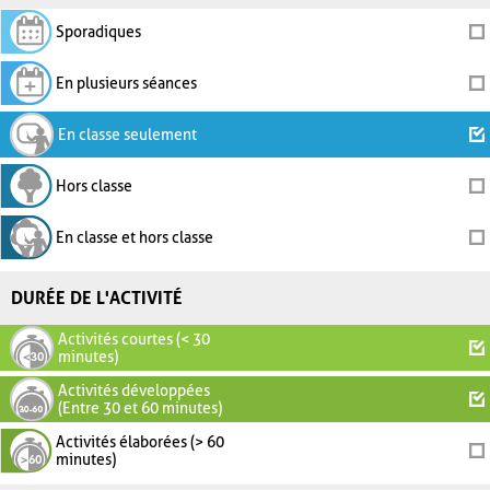
Sporadiques
En plusieurs séances
En classe seulement
Hors classe
En classe et hors classe
DURÉE DE L'ACTIVITÉ
Activités courtes (< 30
minutes)
Activités développées
(Entre 30 et 60 minutes)
Activités élaborées (> 60
minutes)