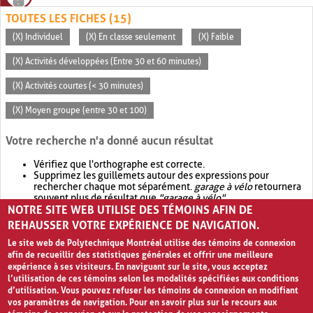
TOUTES LES FICHES (15)
(X) Individuel
(X) En classe seulement
(X) Faible
(X) Activités développées (Entre 30 et 60 minutes)
(X) Activités courtes (< 30 minutes)
(X) Moyen groupe (entre 30 et 100)
Votre recherche n'a donné aucun résultat
Vérifiez que l'orthographe est correcte.
Supprimez les guillemets autour des expressions pour
rechercher chaque mot séparément.
garage à vélo
retournera
souvent plus de résultat que
"garage à vélo"
.
NOTRE SITE WEB UTILISE DES TÉMOINS AFIN DE
Envisagez d'élargir votre recherche avec
OR
.
garage OR vélo
retournera souvent plus de résultat que
garage à vélo
.
REHAUSSER VOTRE EXPÉRIENCE DE NAVIGATION.
Le site web de Polytechnique Montréal utilise des témoins de connexion
afin de recueillir des statistiques générales et offrir une meilleure
expérience à ses visiteurs. En naviguant sur le site, vous acceptez
l’utilisation de ces témoins selon les modalités spécifiées aux conditions
d’utilisation. Vous pouvez refuser les témoins de connexion en modifiant
vos paramètres de navigation. Pour en savoir plus sur le recours aux