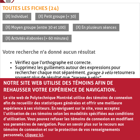
TOUTES LES FICHES (24)
(X) Individuel
(X) Petit groupe (< 30)
(X) Moyen groupe (entre 30 et 100)
(X) En plusieurs séances
(X) Activités élaborées (> 60 minutes)
Votre recherche n'a donné aucun résultat
Vérifiez que l'orthographe est correcte.
Supprimez les guillemets autour des expressions pour
rechercher chaque mot séparément.
garage à vélo
retournera
souvent plus de résultat que
"garage à vélo"
.
NOTRE SITE WEB UTILISE DES TÉMOINS AFIN DE
Envisagez d'élargir votre recherche avec
OR
.
garage OR vélo
retournera souvent plus de résultat que
garage à vélo
.
REHAUSSER VOTRE EXPÉRIENCE DE NAVIGATION.
Le site web de Polytechnique Montréal utilise des témoins de connexion
afin de recueillir des statistiques générales et offrir une meilleure
expérience à ses visiteurs. En naviguant sur le site, vous acceptez
l’utilisation de ces témoins selon les modalités spécifiées aux conditions
d’utilisation. Vous pouvez refuser les témoins de connexion en modifiant
vos paramètres de navigation. Pour en savoir plus sur le recours aux
témoins de connexion et sur la protection de vos renseignements
personnels,
cliquez ici
.
Avis de confidentialité et conditions d’utilisation