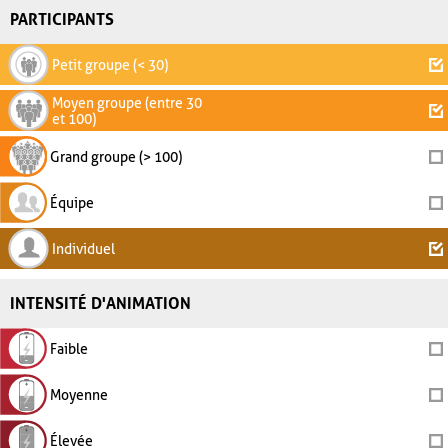
PARTICIPANTS
Petit groupe (< 30)
Moyen groupe (entre 30
et 100)
Grand groupe (> 100)
Équipe
Individuel
INTENSITÉ D'ANIMATION
Faible
Moyenne
Élevée