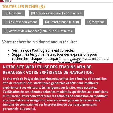
TOUTES LES FICHES (5)
(X) Individuel
(X) Activités élaborées (> 60 minutes)
(X) En classe seulement
(X) Grand groupe (> 100)
(X) Moyenne
(X) Activités développées (Entre 30 et 60 minutes)
Votre recherche n'a donné aucun résultat
Vérifiez que l'orthographe est correcte.
Supprimez les guillemets autour des expressions pour
rechercher chaque mot séparément.
garage à vélo
retournera
souvent plus de résultat que
"garage à vélo"
.
NOTRE SITE WEB UTILISE DES TÉMOINS AFIN DE
Envisagez d'élargir votre recherche avec
OR
.
garage OR vélo
retournera souvent plus de résultat que
garage à vélo
.
REHAUSSER VOTRE EXPÉRIENCE DE NAVIGATION.
Le site web de Polytechnique Montréal utilise des témoins de connexion
afin de recueillir des statistiques générales et offrir une meilleure
expérience à ses visiteurs. En naviguant sur le site, vous acceptez
l’utilisation de ces témoins selon les modalités spécifiées aux conditions
d’utilisation. Vous pouvez refuser les témoins de connexion en modifiant
vos paramètres de navigation. Pour en savoir plus sur le recours aux
témoins de connexion et sur la protection de vos renseignements
personnels,
cliquez ici
.
Avis de confidentialité et conditions d’utilisation