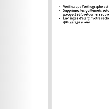
Vérifiez que l'orthographe est
Supprimez les guillemets aut
garage à vélo
retournera souve
Envisagez d'élargir votre rec
que
garage à vélo
.