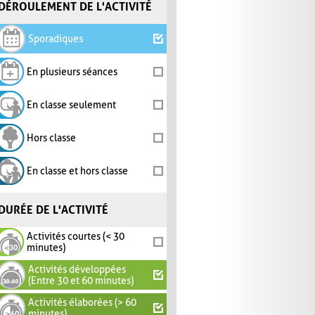
DÉROULEMENT DE L'ACTIVITÉ
Sporadiques
En plusieurs séances
En classe seulement
Hors classe
En classe et hors classe
DURÉE DE L'ACTIVITÉ
Activités courtes (< 30
minutes)
Activités développées
(Entre 30 et 60 minutes)
Activités élaborées (> 60
minutes)