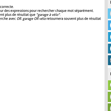
 correcte.
our des expressions pour rechercher chaque mot séparément.
nt plus de résultat que
"garage à vélo"
.
herche avec
OR
.
garage OR vélo
retournera souvent plus de résultat