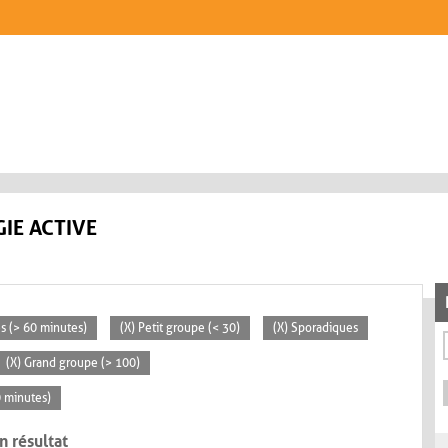
IE ACTIVE
es (> 60 minutes)
(X) Petit groupe (< 30)
(X) Sporadiques
(X) Grand groupe (> 100)
0 minutes)
n résultat