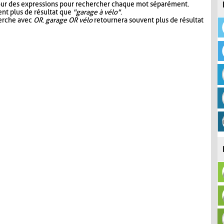
our des expressions pour rechercher chaque mot séparément.
nt plus de résultat que
"garage à vélo"
.
herche avec
OR
.
garage OR vélo
retournera souvent plus de résultat