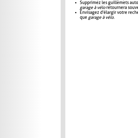
Supprimez les guillemets aut
garage à vélo
retournera souve
Envisagez d'élargir votre rec
que
garage à vélo
.