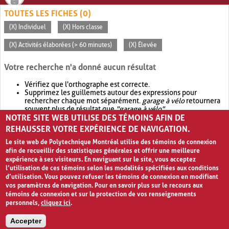
TOUTES LES FICHES (0)
(X) Individuel
(X) Hors classe
(X) Activités élaborées (> 60 minutes)
(X) Élevée
Votre recherche n'a donné aucun résultat
Vérifiez que l'orthographe est correcte.
Supprimez les guillemets autour des expressions pour
rechercher chaque mot séparément.
garage à vélo
retournera
souvent plus de résultat que
"garage à vélo"
.
NOTRE SITE WEB UTILISE DES TÉMOINS AFIN DE
Envisagez d'élargir votre recherche avec
OR
.
garage OR vélo
retournera souvent plus de résultat que
garage à vélo
.
REHAUSSER VOTRE EXPÉRIENCE DE NAVIGATION.
Le site web de Polytechnique Montréal utilise des témoins de connexion
afin de recueillir des statistiques générales et offrir une meilleure
expérience à ses visiteurs. En naviguant sur le site, vous acceptez
l’utilisation de ces témoins selon les modalités spécifiées aux conditions
d’utilisation. Vous pouvez refuser les témoins de connexion en modifiant
vos paramètres de navigation. Pour en savoir plus sur le recours aux
témoins de connexion et sur la protection de vos renseignements
personnels,
cliquez ici
.
Avis de confidentialité et conditions d’utilisation
Accepter