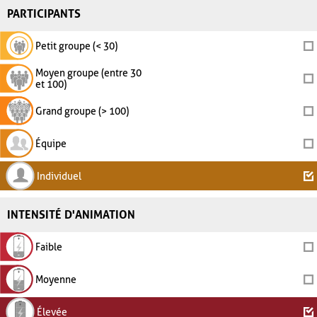
PARTICIPANTS
Petit groupe (< 30)
Moyen groupe (entre 30
et 100)
Grand groupe (> 100)
Équipe
Individuel
INTENSITÉ D'ANIMATION
Faible
Moyenne
Élevée