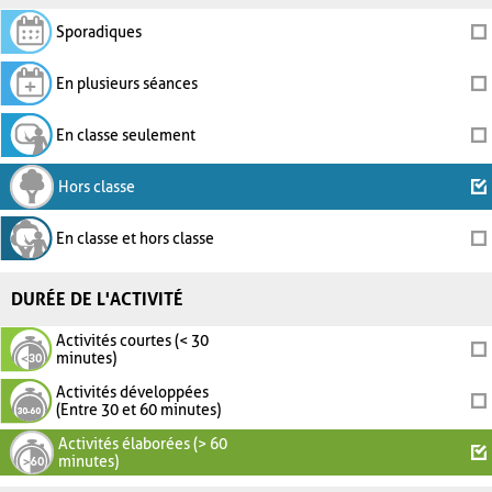
Sporadiques
En plusieurs séances
En classe seulement
Hors classe
En classe et hors classe
DURÉE DE L'ACTIVITÉ
Activités courtes (< 30
minutes)
Activités développées
(Entre 30 et 60 minutes)
Activités élaborées (> 60
minutes)