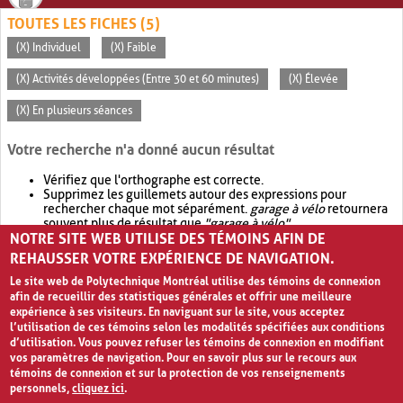
TOUTES LES FICHES (5)
(X) Individuel
(X) Faible
(X) Activités développées (Entre 30 et 60 minutes)
(X) Élevée
(X) En plusieurs séances
Votre recherche n'a donné aucun résultat
Vérifiez que l'orthographe est correcte.
Supprimez les guillemets autour des expressions pour
rechercher chaque mot séparément.
garage à vélo
retournera
souvent plus de résultat que
"garage à vélo"
.
NOTRE SITE WEB UTILISE DES TÉMOINS AFIN DE
Envisagez d'élargir votre recherche avec
OR
.
garage OR vélo
retournera souvent plus de résultat que
garage à vélo
.
REHAUSSER VOTRE EXPÉRIENCE DE NAVIGATION.
Le site web de Polytechnique Montréal utilise des témoins de connexion
afin de recueillir des statistiques générales et offrir une meilleure
expérience à ses visiteurs. En naviguant sur le site, vous acceptez
l’utilisation de ces témoins selon les modalités spécifiées aux conditions
d’utilisation. Vous pouvez refuser les témoins de connexion en modifiant
vos paramètres de navigation. Pour en savoir plus sur le recours aux
témoins de connexion et sur la protection de vos renseignements
personnels,
cliquez ici
.
Avis de confidentialité et conditions d’utilisation