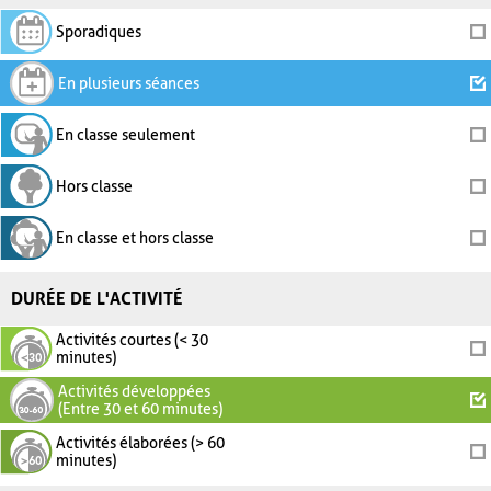
Sporadiques
En plusieurs séances
En classe seulement
Hors classe
En classe et hors classe
DURÉE DE L'ACTIVITÉ
Activités courtes (< 30
minutes)
Activités développées
(Entre 30 et 60 minutes)
Activités élaborées (> 60
minutes)