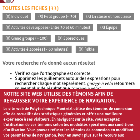
TOUTES LES FICHES (33)
(X) Individuel
(X) Petit groupe (< 30)
(X) En classe et hors classe
(X) Activités développées (Entre 30 et 60 minutes)
(X) Équipe
(X) Grand groupe (> 100)
(X) Sporadiques
(X) Activités élaborées (> 60 minutes)
(X) Faible
Votre recherche n'a donné aucun résultat
Vérifiez que l'orthographe est correcte.
Supprimez les guillemets autour des expressions pour
rechercher chaque mot séparément.
garage à vélo
retournera
souvent plus de résultat que
"garage à vélo"
.
NOTRE SITE WEB UTILISE DES TÉMOINS AFIN DE
Envisagez d'élargir votre recherche avec
OR
.
garage OR vélo
retournera souvent plus de résultat que
garage à vélo
.
REHAUSSER VOTRE EXPÉRIENCE DE NAVIGATION.
Le site web de Polytechnique Montréal utilise des témoins de connexion
afin de recueillir des statistiques générales et offrir une meilleure
expérience à ses visiteurs. En naviguant sur le site, vous acceptez
l’utilisation de ces témoins selon les modalités spécifiées aux conditions
d’utilisation. Vous pouvez refuser les témoins de connexion en modifiant
vos paramètres de navigation. Pour en savoir plus sur le recours aux