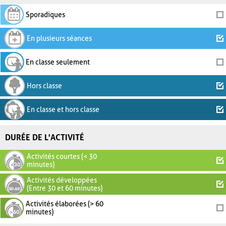
Sporadiques
En plusieurs séances
En classe seulement
Hors classe
En classe et hors classe
DURÉE DE L'ACTIVITÉ
Activités courtes (< 30
minutes)
Activités développées
(Entre 30 et 60 minutes)
Activités élaborées (> 60
minutes)