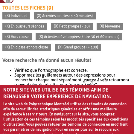
TOUTES LES FICHES (9)
(X) Individuel
(X) Activités courtes (< 30 minutes)
(X) En plusieurs séances
(X) Petit groupe (< 30)
(X) Moyenne
(X) Hors classe
(X) Activités développées (Entre 30 et 60 minutes)
(X) En classe et hors classe
(X) Grand groupe (> 100)
Votre recherche n'a donné aucun résultat
Vérifiez que l'orthographe est correcte.
Supprimez les guillemets autour des expressions pour
rechercher chaque mot séparément.
garage à vélo
retournera
souvent plus de résultat que
"garage à vélo"
.
NOTRE SITE WEB UTILISE DES TÉMOINS AFIN DE
Envisagez d'élargir votre recherche avec
OR
.
garage OR vélo
retournera souvent plus de résultat que
garage à vélo
.
REHAUSSER VOTRE EXPÉRIENCE DE NAVIGATION.
Le site web de Polytechnique Montréal utilise des témoins de connexion
afin de recueillir des statistiques générales et offrir une meilleure
expérience à ses visiteurs. En naviguant sur le site, vous acceptez
l’utilisation de ces témoins selon les modalités spécifiées aux conditions
d’utilisation. Vous pouvez refuser les témoins de connexion en modifiant
vos paramètres de navigation. Pour en savoir plus sur le recours aux