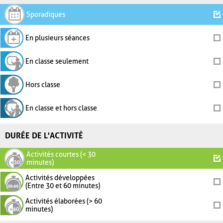
Sporadiques
En plusieurs séances
En classe seulement
Hors classe
En classe et hors classe
DURÉE DE L'ACTIVITÉ
Activités courtes (< 30
minutes)
Activités développées
(Entre 30 et 60 minutes)
Activités élaborées (> 60
minutes)