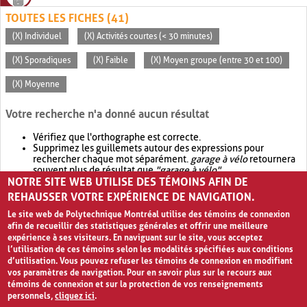
TOUTES LES FICHES (41)
(X) Individuel
(X) Activités courtes (< 30 minutes)
(X) Sporadiques
(X) Faible
(X) Moyen groupe (entre 30 et 100)
(X) Moyenne
Votre recherche n'a donné aucun résultat
Vérifiez que l'orthographe est correcte.
Supprimez les guillemets autour des expressions pour
rechercher chaque mot séparément.
garage à vélo
retournera
souvent plus de résultat que
"garage à vélo"
.
NOTRE SITE WEB UTILISE DES TÉMOINS AFIN DE
Envisagez d'élargir votre recherche avec
OR
.
garage OR vélo
retournera souvent plus de résultat que
garage à vélo
.
REHAUSSER VOTRE EXPÉRIENCE DE NAVIGATION.
Le site web de Polytechnique Montréal utilise des témoins de connexion
afin de recueillir des statistiques générales et offrir une meilleure
expérience à ses visiteurs. En naviguant sur le site, vous acceptez
l’utilisation de ces témoins selon les modalités spécifiées aux conditions
d’utilisation. Vous pouvez refuser les témoins de connexion en modifiant
vos paramètres de navigation. Pour en savoir plus sur le recours aux
témoins de connexion et sur la protection de vos renseignements
personnels,
cliquez ici
.
Avis de confidentialité et conditions d’utilisation